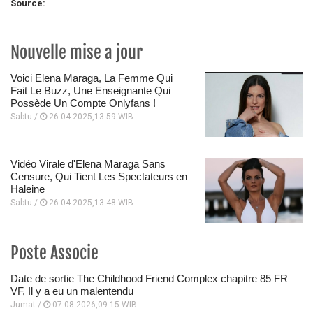
Source:
Nouvelle mise a jour
Voici Elena Maraga, La Femme Qui
Fait Le Buzz, Une Enseignante Qui
Possède Un Compte Onlyfans !
Sabtu /
26-04-2025,13:59 WIB
Vidéo Virale d'Elena Maraga Sans
Censure, Qui Tient Les Spectateurs en
Haleine
Sabtu /
26-04-2025,13:48 WIB
Poste Associe
Date de sortie The Childhood Friend Complex chapitre 85 FR
VF, Il y a eu un malentendu
Jumat /
07-08-2026,09:15 WIB