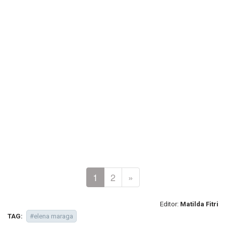
1
2
»
Editor:
Matilda Fitri
TAG:
#elena maraga