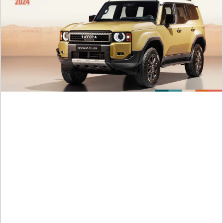
Guide de lecture Manhwa I Dare You chapitre 35 VF , tout le
monde est hors de contrôle
Jumat /
07-08-2026,08:52 WIB
PLUS POPULAIRE
RAW ! Comparaison des Scènes D'action dans
le Manga Blue Lock Chapitre 357 Scan VF FR,
Le Calcul D'isagi est le Meilleur