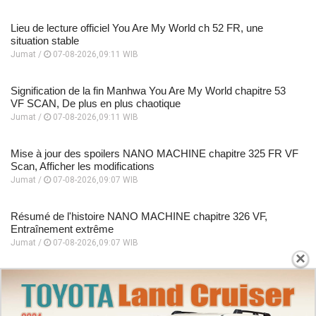
Lieu de lecture officiel You Are My World ch 52 FR, une
situation stable
Jumat /
07-08-2026,09:11 WIB
Signification de la fin Manhwa You Are My World chapitre 53
VF SCAN, De plus en plus chaotique
Jumat /
07-08-2026,09:11 WIB
Mise à jour des spoilers NANO MACHINE chapitre 325 FR VF
Scan, Afficher les modifications
Jumat /
07-08-2026,09:07 WIB
Résumé de l'histoire NANO MACHINE chapitre 326 VF,
Entraînement extrême
Jumat /
07-08-2026,09:07 WIB
×
Derniers spoilers et dates de sortie Manga Kingdom Ch 884
FR, Une guerre qui échappe à tout contrôle
Jumat /
07-08-2026,08:57 WIB