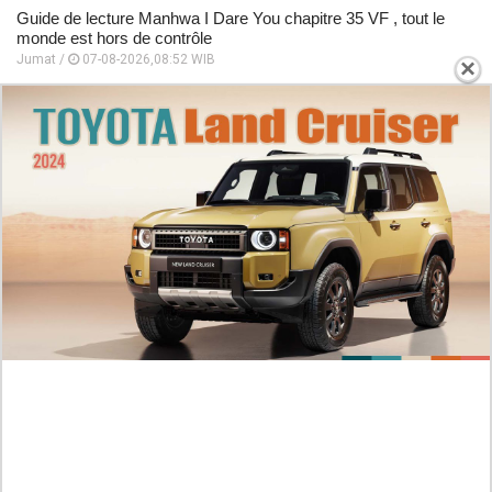
Guide de lecture Manhwa I Dare You chapitre 35 VF , tout le
monde est hors de contrôle
Jumat /
07-08-2026,08:52 WIB
×
PLUS POPULAIRE
RAW ! Comparaison des Scènes D'action dans
le Manga Blue Lock Chapitre 357 Scan VF FR,
Le Calcul D'isagi est le Meilleur