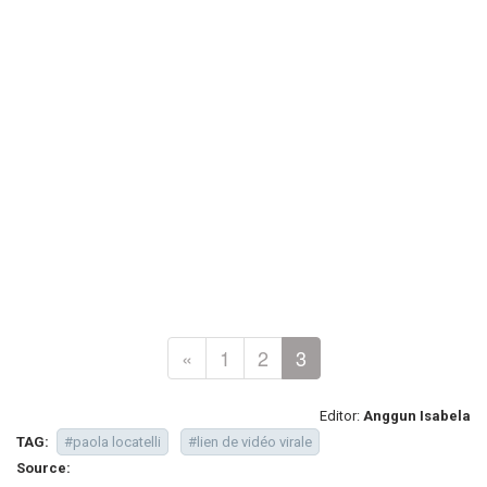
«
1
2
3
Editor:
Anggun Isabela
TAG:
#paola locatelli
#lien de vidéo virale
Source: