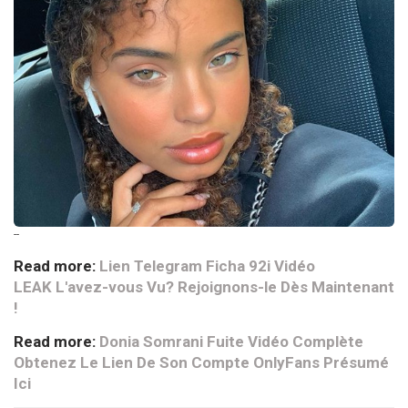
--
Read more:
Lien Telegram Ficha 92i Vidéo
LEAK L'avez-vous Vu? Rejoignons-le Dès Maintenant
!
Read more:
Donia Somrani Fuite Vidéo Complète
Obtenez Le Lien De Son Compte OnlyFans Présumé
Ici