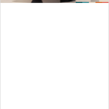
RAW ! Comparaison des Scènes D'action dans
le Manga Blue Lock Chapitre 357 Scan VF FR,
Le Calcul D'isagi est le Meilleur
Prédictions sur la Fin du Manga Gachiakuta Chapitre
173 Scan VF FR, RAW ! Un Monde Rempli de
Vengeance
NANO MACHINE Ch. 324 VF Scan, Le concept de
distorsion de l'espace-temps
RAW ! Les Meilleurs Personnages D'action du
Manhwa Noble Lady Reformation Guide Chapitre 36
Scan VF FR Gratuit