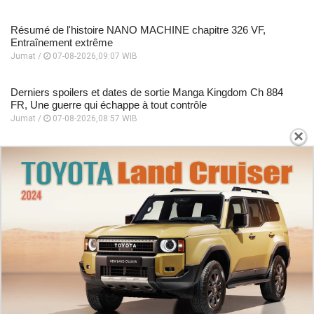
Résumé de l'histoire NANO MACHINE chapitre 326 VF,
Entraînement extrême
Jumat /
07-08-2026,09:07 WIB
Derniers spoilers et dates de sortie Manga Kingdom Ch 884
FR, Une guerre qui échappe à tout contrôle
Jumat /
07-08-2026,08:57 WIB
×
Guide de lecture Manhwa I Dare You chapitre 35 VF , tout le
monde est hors de contrôle
Jumat /
07-08-2026,08:52 WIB
PLUS POPULAIRE