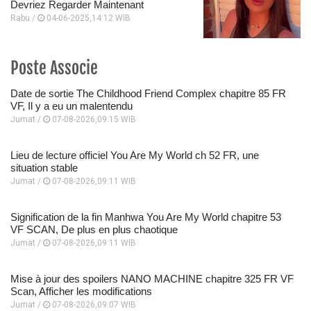
Devriez Regarder Maintenant
Rabu /
04-06-2025,14:12 WIB
Poste Associe
Date de sortie The Childhood Friend Complex chapitre 85 FR
VF, Il y a eu un malentendu
Jumat /
07-08-2026,09:15 WIB
Lieu de lecture officiel You Are My World ch 52 FR, une
situation stable
Jumat /
07-08-2026,09:11 WIB
Signification de la fin Manhwa You Are My World chapitre 53
VF SCAN, De plus en plus chaotique
Jumat /
07-08-2026,09:11 WIB
Mise à jour des spoilers NANO MACHINE chapitre 325 FR VF
Scan, Afficher les modifications
Jumat /
07-08-2026,09:07 WIB