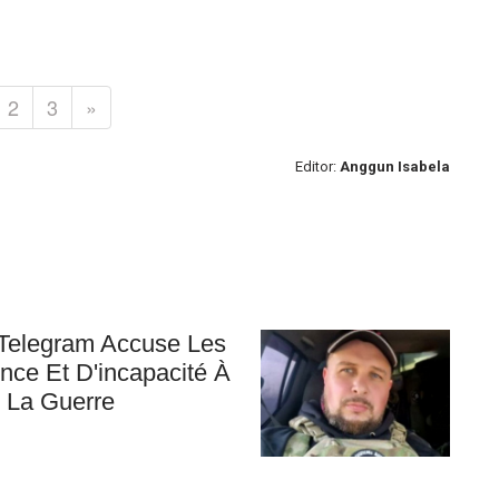
2
3
»
Editor:
Anggun Isabela
Telegram Accuse Les
ce Et D'incapacité À
 La Guerre