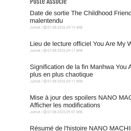
Poste Associe
Date de sortie The Childhood Friend
malentendu
Jumat /
07-08-2026,09:15 WIB
Lieu de lecture officiel You Are My 
Jumat /
07-08-2026,09:11 WIB
Signification de la fin Manhwa Yo
plus en plus chaotique
Jumat /
07-08-2026,09:11 WIB
Mise à jour des spoilers NANO MA
Afficher les modifications
Jumat /
07-08-2026,09:07 WIB
Résumé de l'histoire NANO MACHIN