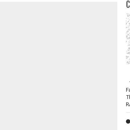
C
F
T
R