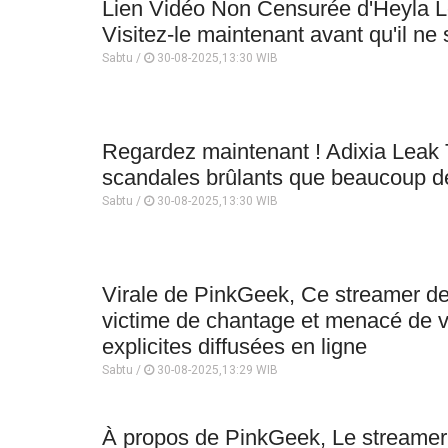
Lien Vidéo Non Censurée d'Heyla L
Visitez-le maintenant avant qu'il ne 
Sabtu /
30-08-2025,13:30 WIB
Regardez maintenant ! Adixia Leak
scandales brûlants que beaucoup d
Sabtu /
30-08-2025,13:30 WIB
Virale de PinkGeek, Ce streamer de
victime de chantage et menacé de v
explicites diffusées en ligne
Sabtu /
30-08-2025,13:29 WIB
À propos de PinkGeek, Le streamer 