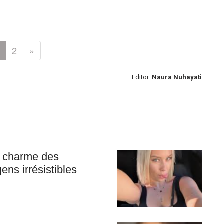
2
»
Editor:
Naura Nuhayati
e charme des
ens irrésistibles