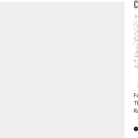
C
F
T
R