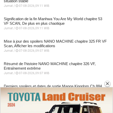
situation stable
Jumat /
07-08-2026,09:11 WIB
Signification de la fin Manhwa You Are My World chapitre 53
VF SCAN, De plus en plus chaotique
Jumat /
07-08-2026,09:11 WIB
Mise à jour des spoilers NANO MACHINE chapitre 325 FR VF
Scan, Afficher les modifications
Jumat /
07-08-2026,09:07 WIB
Résumé de l'histoire NANO MACHINE chapitre 326 VF,
Entraînement extrême
Jumat /
07-08-2026,09:07 WIB
×
Derniers spoilers et dates de sortie Manga Kingdom Ch 884
FR, Une guerre qui échappe à tout contrôle
Jumat /
07-08-2026,08:57 WIB
Guide de lecture Manhwa I Dare You chapitre 35 VF , tout le