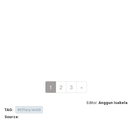
1
2
3
»
Editor:
Anggun Isabela
TAG:
#tiffany leiddi
Source: