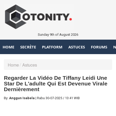
Sunday 9th of August 2026
HOME
SECRÈTE
PLATFORM
ASTUCES
FORUMS
N
Home
Astuces
Regarder La Vidéo De Tiffany Leidi Une
Star De L'adulte Qui Est Devenue Virale
Dernièrement
By:
Anggun Isabela
|
Rabu
30-07-2025
/
13:41 WIB