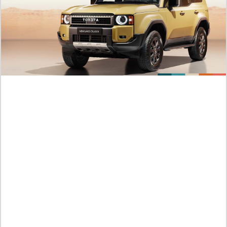
monde est hors de contrôle
Jumat /
07-08-2026,08:52 WIB
PLUS POPULAIRE
RAW ! Comparaison des Scènes D'action dans
le Manga Blue Lock Chapitre 357 Scan VF FR,
Le Calcul D'isagi est le Meilleur
Prédictions sur la Fin du Manga Gachiakuta Chapitre
173 Scan VF FR, RAW ! Un Monde Rempli de