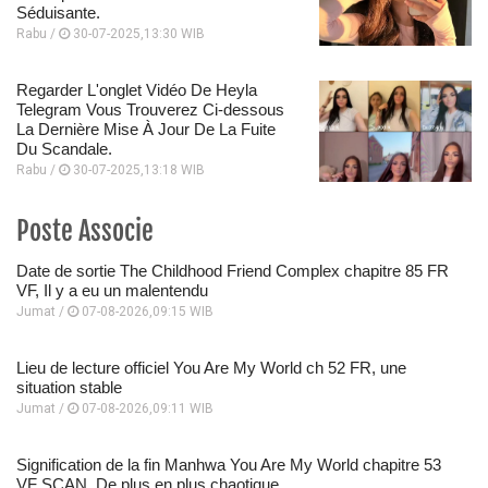
Séduisante.
Rabu /
30-07-2025,13:30 WIB
Regarder L'onglet Vidéo De Heyla
Telegram Vous Trouverez Ci-dessous
La Dernière Mise À Jour De La Fuite
Du Scandale.
Rabu /
30-07-2025,13:18 WIB
Poste Associe
Date de sortie The Childhood Friend Complex chapitre 85 FR
VF, Il y a eu un malentendu
Jumat /
07-08-2026,09:15 WIB
Lieu de lecture officiel You Are My World ch 52 FR, une
situation stable
Jumat /
07-08-2026,09:11 WIB
Signification de la fin Manhwa You Are My World chapitre 53
VF SCAN, De plus en plus chaotique