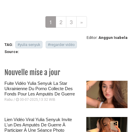
1
2
3
»
Editor:
Anggun Isabela
TAG:
#yulia senyuk
#regarder vidéo
Source:
Nouvelle mise a jour
Fuite Vidéo Yulia Senyuk La Star
Ukrainienne Du Porno Collecte Des
Fonds Pour Les Amputés De Guerre
Rabu /
30-07-2025,13:32 WIB
Lien Vidéo Viral Yulia Senyuk Invite
L'un Des Amputés De Guerre À
Participer À Une Séance Photo