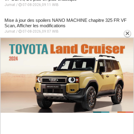
Jumat /
07-08-2026,09:11 WIB
Mise à jour des spoilers NANO MACHINE chapitre 325 FR VF
Scan, Afficher les modifications
Jumat /
07-08-2026,09:07 WIB
×
Résumé de l'histoire NANO MACHINE chapitre 326 VF,
Entraînement extrême
Jumat /
07-08-2026,09:07 WIB
Derniers spoilers et dates de sortie Manga Kingdom Ch 884
FR, Une guerre qui échappe à tout contrôle
Jumat /
07-08-2026,08:57 WIB
Guide de lecture Manhwa I Dare You chapitre 35 VF , tout le
monde est hors de contrôle
Jumat /
07-08-2026,08:52 WIB
PLUS POPULAIRE