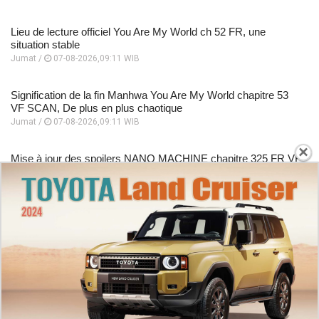
Lieu de lecture officiel You Are My World ch 52 FR, une
situation stable
Jumat /
07-08-2026,09:11 WIB
Signification de la fin Manhwa You Are My World chapitre 53
VF SCAN, De plus en plus chaotique
Jumat /
07-08-2026,09:11 WIB
×
Mise à jour des spoilers NANO MACHINE chapitre 325 FR VF
Scan, Afficher les modifications
Jumat /
07-08-2026,09:07 WIB
Résumé de l'histoire NANO MACHINE chapitre 326 VF,
Entraînement extrême
Jumat /
07-08-2026,09:07 WIB
Derniers spoilers et dates de sortie Manga Kingdom Ch 884
FR, Une guerre qui échappe à tout contrôle
Jumat /
07-08-2026,08:57 WIB