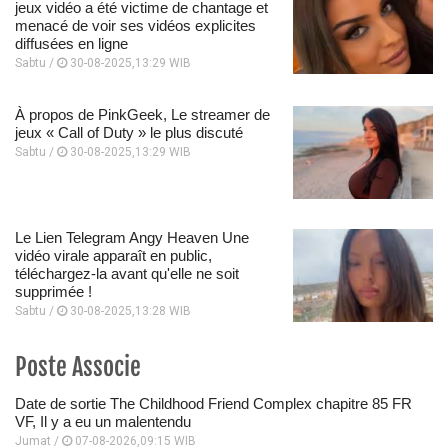
jeux vidéo a été victime de chantage et
menacé de voir ses vidéos explicites
diffusées en ligne
Sabtu /
30-08-2025,13:29 WIB
À propos de PinkGeek, Le streamer de
jeux « Call of Duty » le plus discuté
Sabtu /
30-08-2025,13:29 WIB
Le Lien Telegram Angy Heaven Une
vidéo virale apparaît en public,
téléchargez-la avant qu'elle ne soit
supprimée !
Sabtu /
30-08-2025,13:28 WIB
Poste Associe
Date de sortie The Childhood Friend Complex chapitre 85 FR
VF, Il y a eu un malentendu
Jumat /
07-08-2026,09:15 WIB