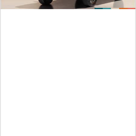
Guide de lecture Manhwa I Dare You chapitre 35 VF , tout le
monde est hors de contrôle
Jumat /
07-08-2026,08:52 WIB
PLUS POPULAIRE
RAW ! Comparaison des Scènes D'action dans
le Manga Blue Lock Chapitre 357 Scan VF FR,
Le Calcul D'isagi est le Meilleur