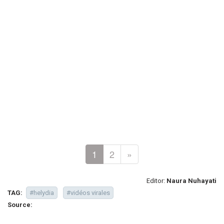
1
2
»
Editor:
Naura Nuhayati
TAG:
#helydia
#vidéos virales
Source: