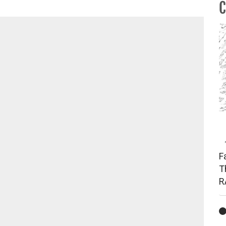
C
F
T
R