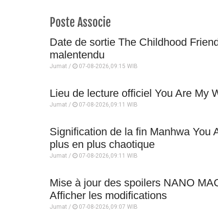
Poste Associe
Date de sortie The Childhood Friend
malentendu
Jumat /
07-08-2026,09:15 WIB
Lieu de lecture officiel You Are My 
Jumat /
07-08-2026,09:11 WIB
Signification de la fin Manhwa Yo
plus en plus chaotique
Jumat /
07-08-2026,09:11 WIB
Mise à jour des spoilers NANO MA
Afficher les modifications
Jumat /
07-08-2026,09:07 WIB