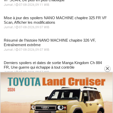
Jumat /
07-08-2026,09:11 WIB
Mise à jour des spoilers NANO MACHINE chapitre 325 FR VF
Scan, Afficher les modifications
Jumat /
07-08-2026,09:07 WIB
Résumé de l'histoire NANO MACHINE chapitre 326 VF,
Entraînement extrême
Jumat /
07-08-2026,09:07 WIB
Derniers spoilers et dates de sortie Manga Kingdom Ch 884
×
FR, Une guerre qui échappe à tout contrôle
Jumat /
07-08-2026,08:57 WIB
Guide de lecture Manhwa I Dare You chapitre 35 VF , tout le
monde est hors de contrôle
Jumat /
07-08-2026,08:52 WIB
PLUS POPULAIRE