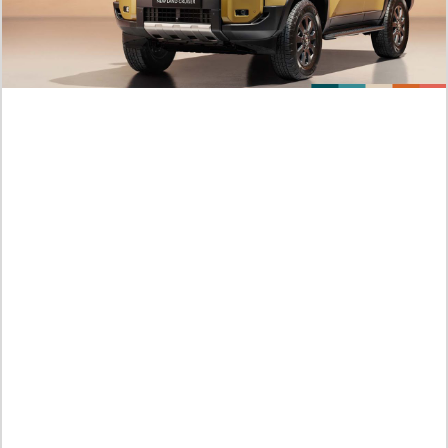
RAW ! Comparaison des Scènes D'action dans
le Manga Blue Lock Chapitre 357 Scan VF FR,
Le Calcul D'isagi est le Meilleur
Prédictions sur la Fin du Manga Gachiakuta Chapitre
173 Scan VF FR, RAW ! Un Monde Rempli de
Vengeance
NANO MACHINE Ch. 324 VF Scan, Le concept de
distorsion de l'espace-temps