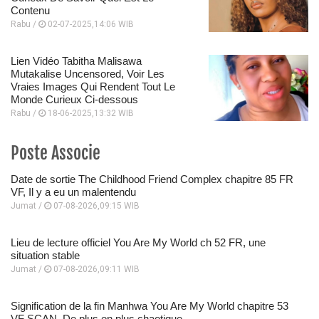
Contenu
Rabu /
02-07-2025,14:06 WIB
Lien Vidéo Tabitha Malisawa
Mutakalise Uncensored, Voir Les
Vraies Images Qui Rendent Tout Le
Monde Curieux Ci-dessous
Rabu /
18-06-2025,13:32 WIB
Poste Associe
Date de sortie The Childhood Friend Complex chapitre 85 FR
VF, Il y a eu un malentendu
Jumat /
07-08-2026,09:15 WIB
Lieu de lecture officiel You Are My World ch 52 FR, une
situation stable
Jumat /
07-08-2026,09:11 WIB
Signification de la fin Manhwa You Are My World chapitre 53
VF SCAN, De plus en plus chaotique