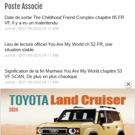
Poste Associe
Date de sortie The Childhood Friend Complex chapitre 85 FR
VF, Il y a eu un malentendu
Jumat /
07-08-2026,09:15 WIB
Lieu de lecture officiel You Are My World ch 52 FR, une
situation stable
Jumat /
07-08-2026,09:11 WIB
Signification de la fin Manhwa You Are My World chapitre 53
VF SCAN, De plus en plus chaotique
×
Jumat /
07-08-2026,09:11 WIB
Mise à jour des spoilers NANO MACHINE chapitre 325 FR VF
Scan, Afficher les modifications
Jumat /
07-08-2026,09:07 WIB
Résumé de l'histoire NANO MACHINE chapitre 326 VF,
Entraînement extrême