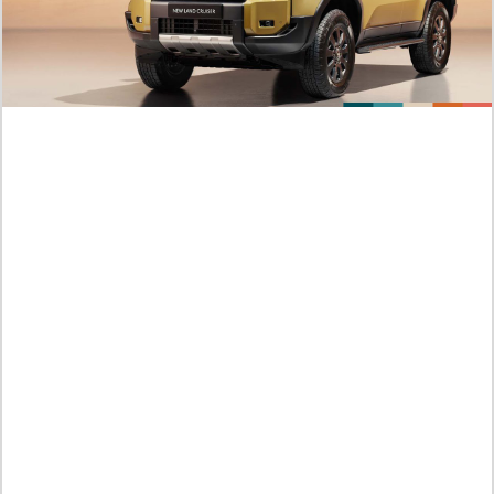
Jumat /
07-08-2026,09:07 WIB
Derniers spoilers et dates de sortie Manga Kingdom Ch 884
FR, Une guerre qui échappe à tout contrôle
Jumat /
07-08-2026,08:57 WIB
Guide de lecture Manhwa I Dare You chapitre 35 VF , tout le
monde est hors de contrôle
Jumat /
07-08-2026,08:52 WIB
PLUS POPULAIRE