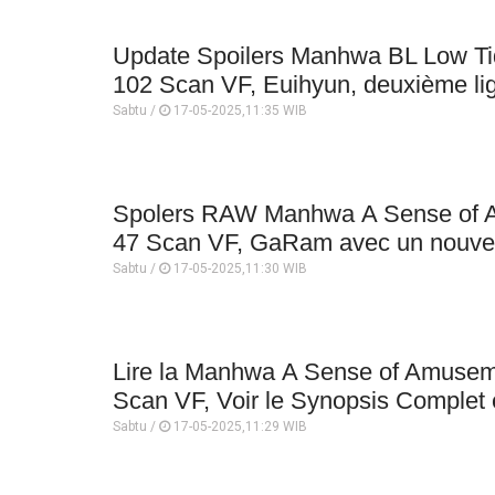
Update Spoilers Manhwa BL Low Tide
102 Scan VF, Euihyun, deuxième lig
Sabtu /
17-05-2025,11:35 WIB
Spolers RAW Manhwa A Sense of 
47 Scan VF, GaRam avec un nouvel
Sabtu /
17-05-2025,11:30 WIB
Lire la Manhwa A Sense of Amusem
Scan VF, Voir le Synopsis Complet et
Sabtu /
17-05-2025,11:29 WIB