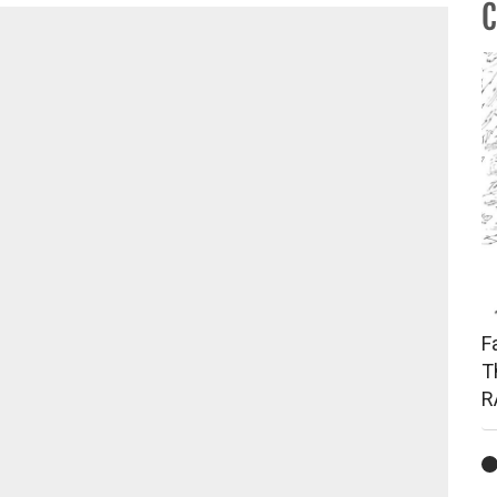
C
F
T
R