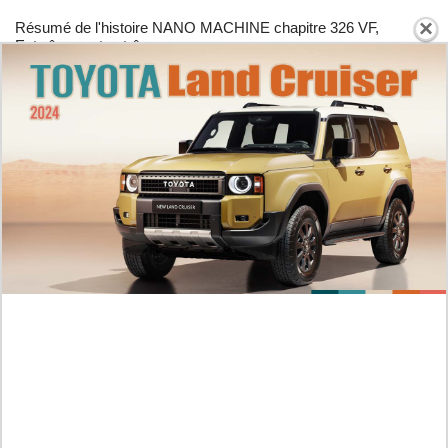
×
Résumé de l'histoire NANO MACHINE chapitre 326 VF,
Entraînement extrême
Jumat /
07-08-2026,09:07 WIB
Derniers spoilers et dates de sortie Manga Kingdom Ch 884
FR, Une guerre qui échappe à tout contrôle
Jumat /
07-08-2026,08:57 WIB
Guide de lecture Manhwa I Dare You chapitre 35 VF , tout le
monde est hors de contrôle
Jumat /
07-08-2026,08:52 WIB
PLUS POPULAIRE