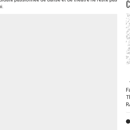
C
i.
F
T
R