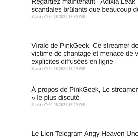
Regardez maintenant ! Adixia Leak
scandales brûlants que beaucoup d
Sabtu /
30-08-2025,13:30 WIB
Virale de PinkGeek, Ce streamer de
victime de chantage et menacé de v
explicites diffusées en ligne
Sabtu /
30-08-2025,13:29 WIB
À propos de PinkGeek, Le streamer 
» le plus discuté
Sabtu /
30-08-2025,13:29 WIB
Le Lien Telegram Angy Heaven Une v