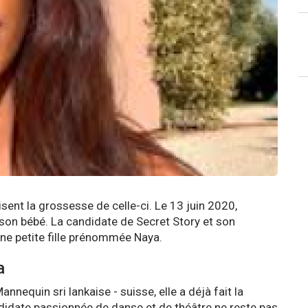
isent la grossesse de celle-ci. Le 13 juin 2020,
on bébé. La candidate de Secret Story et son
ne petite fille prénommée Naya.
ma
nnequin sri lankaise - suisse, elle a déjà fait la
didate passionnée de danse et de théâtre ne reste pas