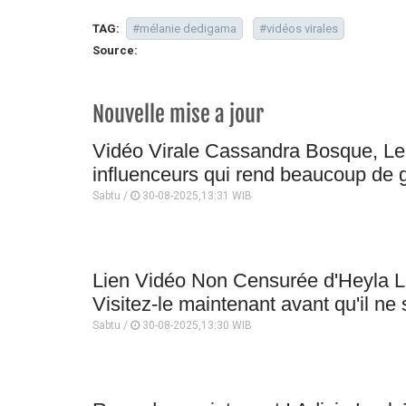
TAG:
#mélanie dedigama
#vidéos virales
Source:
Nouvelle mise a jour
Vidéo Virale Cassandra Bosque, L
influenceurs qui rend beaucoup de g
Sabtu /
30-08-2025,13:31 WIB
Lien Vidéo Non Censurée d'Heyla L
Visitez-le maintenant avant qu'il ne 
Sabtu /
30-08-2025,13:30 WIB